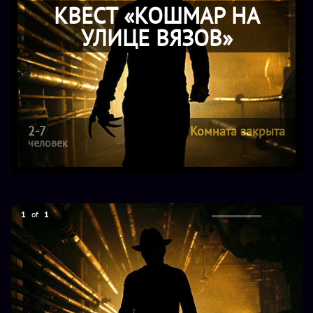
КВЕСТ «КОШМАР НА
УЛИЦЕ ВЯЗОВ»
2-7
Комната закрыта
человек
1
of
1