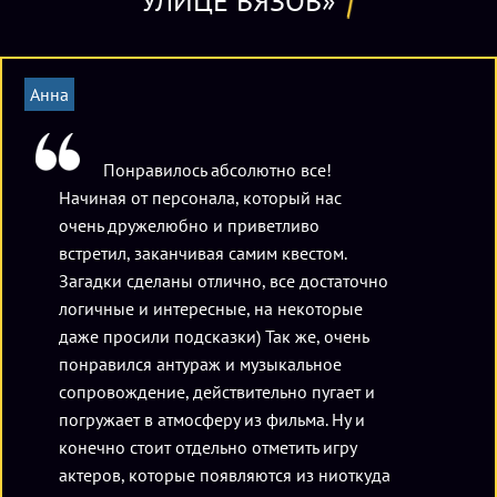
УЛИЦЕ ВЯЗОВ»
свою жизнь и навеки упрятать монстра в преисподнюю,
где ему самое место.
Анна
К участию в квесте приглашаются команды в составе 2-4
человек, каждый из которых должен быть старше 16 лет.
Понравилось абсолютно все!
Возможно увеличение количества игроков до 7 человек с
Начиная от персонала, который нас
доплатой 500 руб. за каждого дополнительного игрока.
очень дружелюбно и приветливо
встретил, заканчивая самим квестом.
Загадки сделаны отлично, все достаточно
логичные и интересные, на некоторые
даже просили подсказки) Так же, очень
понравился антураж и музыкальное
сопровождение, действительно пугает и
погружает в атмосферу из фильма. Ну и
конечно стоит отдельно отметить игру
актеров, которые появляются из ниоткуда