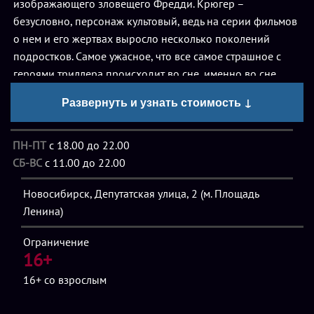
изображающего зловещего Фредди. Крюгер –
безусловно, персонаж культовый, ведь на серии фильмов
о нем и его жертвах выросло несколько поколений
подростков. Самое ужасное, что все самое страшное с
героями триллера происходит во сне, именно во сне
приходит к ним жуткая фигура сгоревшего живьем
Развернуть и узнать стоимость ↓
монстра с железной пятерней вместо обычной руки.
ПН-ПТ
с 18.00 до 22.00
«Раз, два, Фредди заберет тебя!» - так звучит жутковатая
СБ-ВС
с 11.00 до 22.00
считалочка, которой пользовались детишки с улицы
Вязов. Заснешь, и окажешься в самом ужасном из
Новосибирск, Депутатская улица, 2 (м. Площадь
кошмаров, где тебе придется убегать, спасая свою жизнь,
Ленина)
вот только во сне намного труднее контролировать
ситуацию. Вы готовы испытать лучший из голливудских
Ограничение
кошмаров наяву и познакомиться поближе с красавчиком
16+
Фредди?
Квест «Кошмар на улице Вязов»
ждет новых
16+
со взрослым
бесстрашных игроков, решивших сразиться с чудовищем,
ворующим детей, а Фредди с нетерпением ждет новых