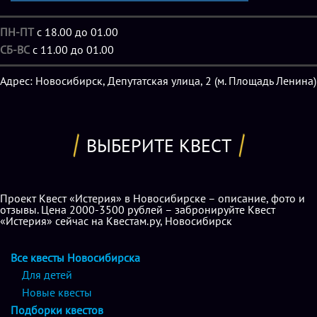
владельцы «Истерии» остановили свой выбор на
наиболее востребованном жанре, ведь он действительно
ПН-ПТ
с 18.00 до 01.00
пользуется спросом. Другое дело, что семейным
СБ-ВС
с 11.00 до 01.00
командам и детям до 14 вход на эти игры категорически
воспрещен, но зато студентам и прочей молодежи, да и
Адрес: Новосибирск, Депутатская улица, 2 (м. Площадь Ленина)
взрослым любителям хоррора удастся почувствовать себя
одним из персонажей культовых ужастиков.
ВЫБЕРИТЕ КВЕСТ
Возможно, в дальнейшем команда проекта решит
двигаться дальше и освоит другие жанровые
направления (чего многие игроки, с успехом прошедшие
Проект Квест «Истерия» в Новосибирске – описание, фото и
открытые локации, с нетерпением ждут), однако пока
отзывы. Цена 2000-3500 рублей – забронируйте Квест
«Истерия» сейчас на Квестам.ру, Новосибирск
квесты «Истерия» в Новосибирске
представлены двумя
играми-перформансами: «Кошмар на улице Вязов» и
Все квесты Новосибирска
«Пятница, 13».
Для детей
Новые квесты
Для постоянных клиентов (побывавших на одной из
Подборки квестов
локаций проекта), студентов (при предъявлении