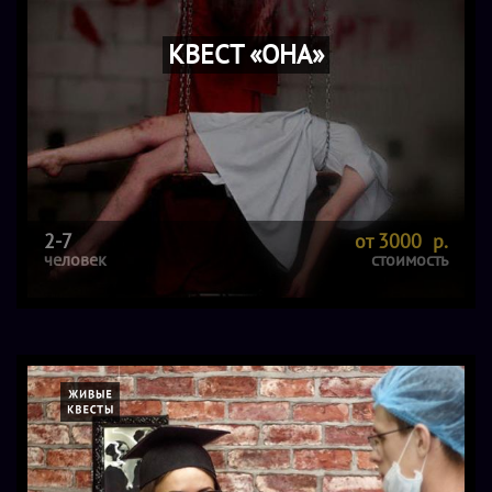
родителями или друзьями. Игра рассчитана на детей 7-12
лет. Ребята играют со взрослыми или сопровождающим-
КВЕСТ «ОНА»
аниматором (стоимость услуги - 500 рублей). Стоимость
участия в квесте для команды из 2-4 человек составляет
2500-3000 рублей. Максимальное число игроков - 10
человек. Доплата за пятого и последующих участников
команды - по 500 рублей.
2-7
от 3000 р.
человек
стоимость