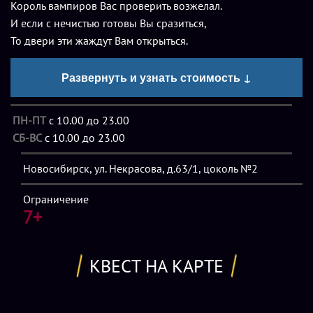
Король вампиров Вас проверить возжелал.
И если с нечистью готовы Вы сразиться,
То двери эти жаждут Вам открыться.
Вам дан лишь час, чтоб Дракулу найти,
Загадки встретите Вы на своем по пути.
Развернуть и узнать стоимость ↓
А если не успеете за час,
Таинственная тьма накроет Вас..
ПН-ПТ
с 10.00 до 23.00
Цена указана для команды от 2 до 4 человек. За каждого
СБ-ВС
с 10.00 до 23.00
последующего игрока и аниматора — сопровождающего
Новосибирск, ул. Некрасова, д.63/1, цоколь №2
доплата в размере 500р.
Ограничение
Описание
7+
Истории о вампирах завораживают любую аудиторию,
независимо от возраста. Дети не меньше взрослых любят
КВЕСТ НА КАРТЕ
книги и мультфильмы об этих удивительных созданиях.
Вампиры спят днем, просыпаются во тьме, когда люди
спят, живут вечно и умеют летать. А еще они питаются