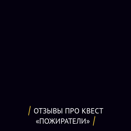
голодных людоедов и лишить их любимого блюда!
Квест
«Пожиратели» в Новосибирске
состоит из нескольких
локаций, между которыми вам придется перемещаться, то
ускользая от каннибалов, то вновь попадая к ним в руки.
Сложные и нестандартные задания помогут скоротать
время между приступами паниками и дикими криками,
которые поневоле будут издавать ваши товарищи.
Безумно страшно будет каждому участнику приключения,
независимо от пола и возраста, поэтому детям до 16,
беременным женщинам, лицам с нервными и
психическими расстройствами и особо впечатлительным
личностям вход сюда заказан. Пожиратели так просто не
отпустят свой ужин, как бы он ни рыпался, и, возможно,
вам придется пожертвовать кем-то из друзей, чтобы
ОТЗЫВЫ ПРО КВЕСТ
самим остаться в живых.
«ПОЖИРАТЕЛИ»
Забронировать квест «Пожиратели» вы можете на