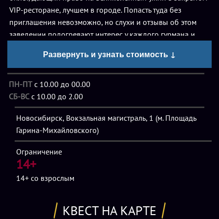
VIP-ресторане, лучшем в городе. Попасть туда без
приглашения невозможно, но слухи и отзывы об этом
заведении подогревают интерес у каждого гурмана и
ценителя изысканных блюд.
Развернуть и узнать стоимость ↓
Вам несказанно повезло, и, собрав лучших друзей, вы
ПН-ПТ
с 10.00 до 00.00
отправляетесь на ужин в этот элитный ресторан. Вас
СБ-ВС
с 10.00 до 2.00
встречают вежливые вымуштрованные официанты,
приглашают к столику в изолированную кабинку для
Новосибирск, Вокзальная магистраль, 1 (м. Площадь
особых посетителей, и что же дальше? А дальше вы с
Гарина-Михайловского)
ужасом узнаете, что сегодня к ужину подадут вас.
Заведение принадлежит каннибалам, и приглашают сюда
Ограничение
исключительно любителей человечинки, так что остается
14+
только гадать, под каким соусом вас сегодня приготовят.
14+
со взрослым
Однако надежда умирает последней, и вы еще
КВЕСТ НА КАРТЕ
поборетесь за свою жизнь. Попробуйте сбежать от