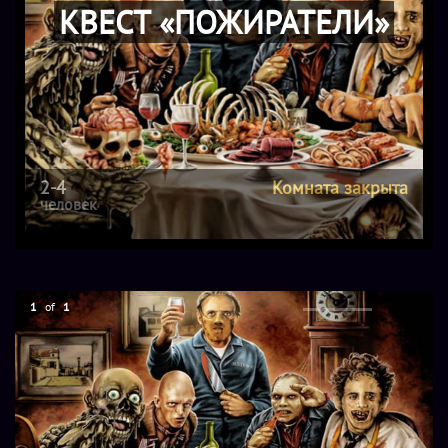
КВЕСТ «ПОЖИРАТЕЛИ»
2-4
Комната закрыта
человек
1
of
1