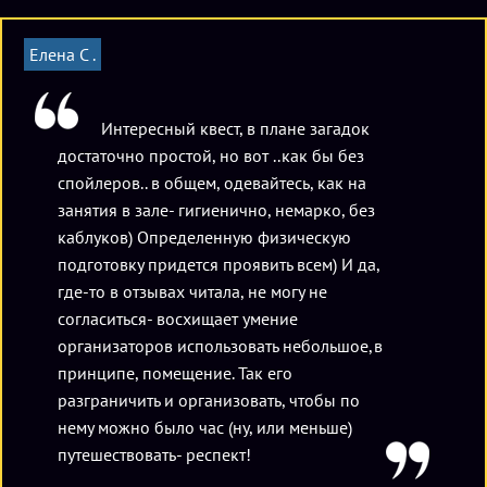
официальном сайте «Паранойи» или при помощи нашего
сервиса. Стоимость игры для 2-4 человек составляет 2000-
Елена С .
2500 рублей в зависимости от выбранного времени и дня
недели, доплата за пятого игрока – 500 рублей. Квест
Интересный квест, в плане загадок
открыт ежедневно, с 11:00 до 00:00.
достаточно простой, но вот ..как бы без
спойлеров.. в общем, одевайтесь, как на
занятия в зале- гигиенично, немарко, без
каблуков) Определенную физическую
подготовку придется проявить всем) И да,
где-то в отзывах читала, не могу не
согласиться- восхищает умение
организаторов использовать небольшое,в
принципе, помещение. Так его
разграничить и организовать, чтобы по
нему можно было час (ну, или меньше)
путешествовать- респект!