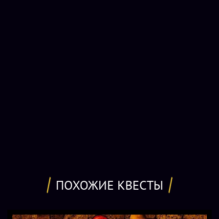
бумагами, связанными с этим проектом, вашей конторе
надо завладеть во что бы то ни стало.
Игроков ожидают многочисленные хитроумные задачки,
ребусы, тайники, механические и технические ловушки и
загадки. Сложность у большинства заданий Теслы
невысокая, однако, все они довольно нестандартные и
разноплановые, так что призадуматься вам будет над чем.
Благодаря разнообразию задач, наличию нескольких
локаций, необычным переходам и финальным вопросам
скучно здесь не будет никому, независимо от возраста и
образования.
Квест «Повелитель молний» в Новосибирске
предназначен для прохождения взрослыми, смешанными
ПОХОЖИЕ КВЕСТЫ
и детскими командами, самые младшие участники
которых достигли возраста 14 лет. По предварительной
договоренности (в момент бронирования игры)