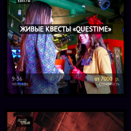
ЖИВЫЕ КВЕСТЫ «QUESTIME»
9-36
от 7000 р.
человек
стоимость