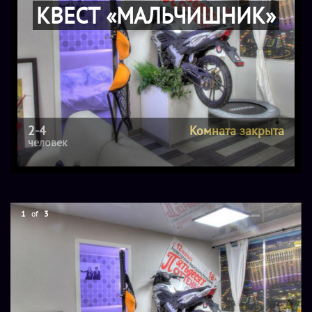
КВЕСТ «МАЛЬЧИШНИК»
2-4
Комната закрыта
человек
1
of
3