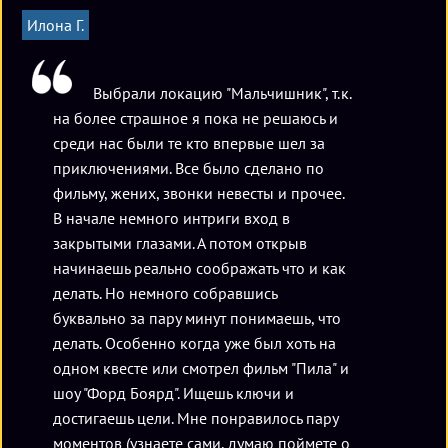
2000 до 2500 рублей. К участию в квесте допускаются
Илона Г.
команды из 2-4 человек (в возрасте от 14 лет и старше), а
пятый человек – по предварительной договоренности за
дополнительную плату в размере 650 рублей
Выбрали локацию "Мальчишник", т.к.
(подробности и условия участия уточняйте при
на более страшное я пока не решаюсь и
бронировании).
среди нас были те кто впервые шел за
приключениями. Все было сделано по
фильму, жених, звонки невесты и прочее.
В начале немного интриги вход в
закрытыми глазами. А потом открыв
начинаешь реально соображать что и как
делать. Но немного собравшись
буквально за пару минут понимаешь, что
делать. Особенно когда уже был хоть на
одном квесте или смотрел фильм "Пила" и
шоу "Форд Боярд". Ищешь ключи и
достигаешь цели. Мне понравилось пару
моментов (узнаете сами, думаю поймете о