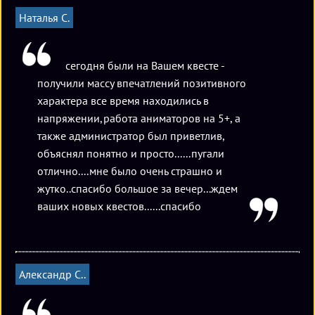
нашего сервиса. Стоимость участия в квесте составляет от
Наталья С.
1500 до 3000 рублей для команды из 2-4 человек.
Доплата за пятого и шестого частников не
предусмотрена, однако возможны некоторые
сегодня были на Вашем квесте -
отступления от правил (условия участия рекомендуется
получили массу впечатлений позитивного
уточнять в момент бронирования). Есть возможность игры
характера все время находились в
в ночное время или рано утром, бронируется зараннее.
напряжении,работа аниматоров на 5+, а
также администратор был приветлив,
объяснял понятно и просто......пугали
отлично....мне было очень страшно и
жутко..спасибо большое за вечер...ждем
ваших новых квестов......спасибо
Александр С..