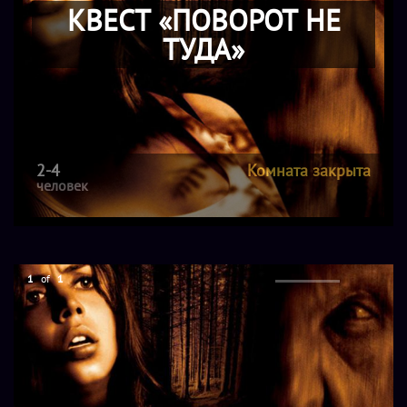
КВЕСТ «ПОВОРОТ НЕ
ТУДА»
2-4
Комната закрыта
человек
1
of
1