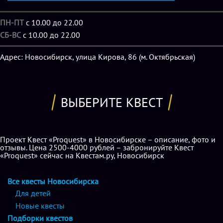
представление с штатными актерами (в данном проекте
присутствуют и живые, и мертвые персонажи, причем с
ПН-ПТ
с 10.00 до 22.00
каждым из них игрокам придется контактировать).
СБ-ВС
с 10.00 до 22.00
Главное отличие перформанса от театрального действа
состоит в том, что сюжет разворачивается не на сцене, а в
Адрес: Новосибирск, улица Кирова, 86 (м. Октябрьская)
пространстве, максимально приближенном к реальности
благодаря свету, звуковому сопровождению, декорациям.
Главные роли отведены не актерам, а самим игрокам, и
ВЫБЕРИТЕ КВЕСТ
только от команды отважных покорителей квестов
зависит, как именно будет развиваться действие.
Проект Квест «Proquest» в Новосибирске – описание, фото и
Хотите принять участие в незабываемом приключении с
отзывы. Цена 2500-4000 рублей – забронируйте Квест
«Proquest» сейчас на Квестам.ру, Новосибирск
погружением в иную реальность и превратиться в главных
героев фильма ужасов? Тогда собирайте команду
Все квесты Новосибирска
бесстрашных рыцарей и приходите покорять
квест
Для детей
PROQUEST в Новосибирске
в компании проверенных
Новые квесты
друзей и подруг. Помните, от ваших действий и от
Подборки квестов
действий ваших товарищей зависит не только победа, но,