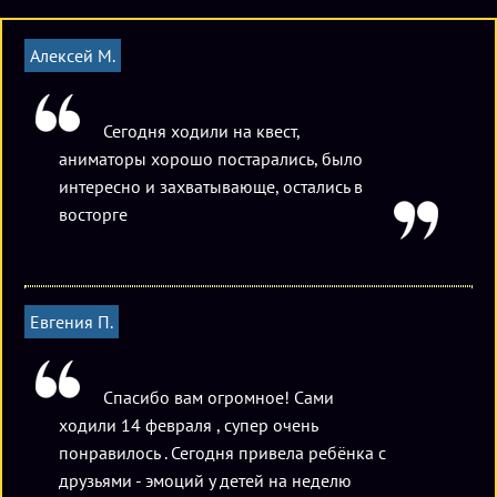
дополнительного. Возможно проведение игры в ночные
и утренние часы по предварительной договоренности и
Алексей М.
по цене 4000 рублей с команды.
Сегодня ходили на квест,
аниматоры хорошо постарались, было
интересно и захватывающе, остались в
восторге
Евгения П.
Спасибо вам огромное! Сами
ходили 14 февраля , супер очень
понравилось . Сегодня привела ребёнка с
друзьями - эмоций у детей на неделю